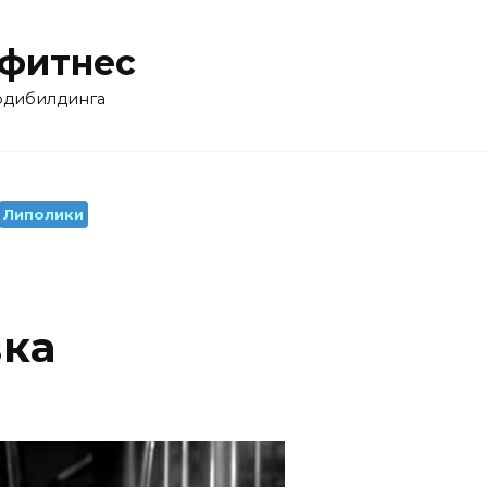
 фитнес
бодибилдинга
Липолики
вка