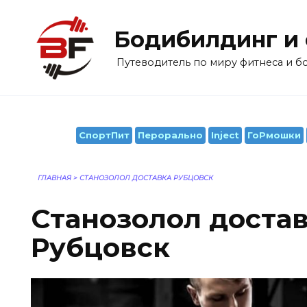
Перейти
к
Бодибилдинг и
содержанию
Путеводитель по миру фитнеса и 
СпортПит
Перорально
Inject
ГоРмошки
ГЛАВНАЯ
>
СТАНОЗОЛОЛ ДОСТАВКА РУБЦОВСК
Станозолол доста
Рубцовск