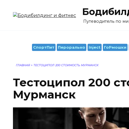
Перейти
Бодибилд
к
содержанию
Путеводитель по ми
СпортПит
Перорально
Inject
ГоРмошки
ГЛАВНАЯ
>
ТЕСТОЦИПОЛ 200 СТОИМОСТЬ МУРМАНСК
Тестоципол 200 с
Мурманск