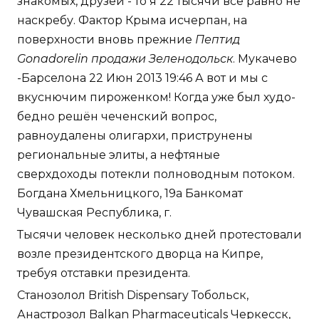
знакомых, друзей - то я 22 тысячи все равно не
наскребу. Фактор Крыма исчерпан, на
поверхности вновь прежние
Пептид
Gonadorelin продажи Зеленодольск
. Мукачево
-Барселона 22 Июн 2013 19:46 А вот и мы с
вкуснючим пироженком! Когда уже был худо-
бедно решён чеченский вопрос,
равноудалены олигархи, приструнены
региональные элиты, а нефтяные
сверхдоходы потекли полноводным потоком.
Богдана Хмельницкого, 19а Банкомат
Чувашская Республика, г.
Тысячи человек несколько дней протестовали
возле президентского дворца на Кипре,
требуя отставки президента.
Станозолол British Dispensary Тобольск,
Анастрозол Balkan Pharmaceuticals Черкесск,