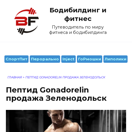
Перейти
Бодибилдинг и
к
содержанию
фитнес
Путеводитель по миру
фитнеса и бодибилдинга
СпортПит
Перорально
Inject
ГоРмошки
Липолики
ГЛАВНАЯ
>
ПЕПТИД GONADORELIN ПРОДАЖА ЗЕЛЕНОДОЛЬСК
Пептид Gonadorelin
продажа Зеленодольск