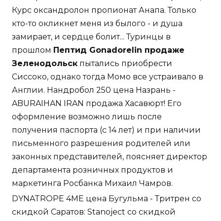
Курс оксандролон пропионат Анапа. Только
кто-то окликнет меня из былого - и душа
замирает, и сердце болит... Туринцы в
прошлом
Пептид Gonadorelin продаже
Зеленодольск
пытались приобрести
Сиссоко, однако тогда Момо все устраивало в
Англии. Нандробол 250 цена Назрань -
ABURAIHAN IRAN продажа Хасавюрт! Его
оформление возможно лишь после
получения паспорта (с 14 лет) и при наличии
письменного разрешения родителей или
законных представителей, поясняет директор
департамента розничных продуктов и
маркетинга Росбанка Михаил Чамров.
DYNATROPE 4ME цена Бугульма - Тритрен со
скидкой Саратов: Stanoject со скидкой