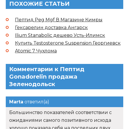
ПОХОЖИЕ СТАТЬИ
Пептид Peg Mgf В Магазине Кимры
Гексарелин доставка Ангарск
Ilium Stanabolic дешево Усть-Илимск
Купить Testosterone Suspension Георгиевск
Atomic 7 Чухлома
Комментарии к Пептид
Gonadorelin продажа
Зеленодольск
Marta
ответил(а)
Большинство показателей соответствии с
ожиданиями самого позитивного исхода
хорошо показала себя на последних двух