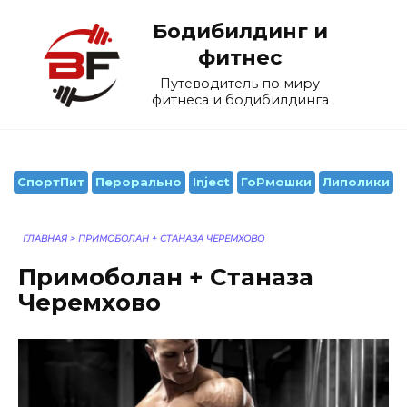
Перейти
Бодибилдинг и
к
содержанию
фитнес
Путеводитель по миру
фитнеса и бодибилдинга
СпортПит
Перорально
Inject
ГоРмошки
Липолики
ГЛАВНАЯ
>
ПРИМОБОЛАН + СТАНАЗА ЧЕРЕМХОВО
Примоболан + Станаза
Черемхово