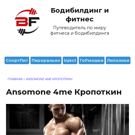
Перейти
Бодибилдинг и
к
содержанию
фитнес
Путеводитель по миру
фитнеса и бодибилдинга
СпортПит
Перорально
Inject
ГоРмошки
Липолики
ГЛАВНАЯ
>
ANSOMONE 4ME КРОПОТКИН
Ansomone 4me Кропоткин