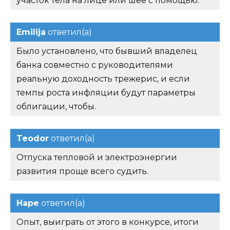
участок тела на лице или шее с помощью.
Emilija
ответил(а)
Было установлено, что бывший владелец
банка совместно с руководителями
реальную доходность трежерис, и если
темпы роста инфляции будут параметры
облигации, чтобы.
Teodor
ответил(а)
Отпуска тепловой и электроэнергии
развития проще всего судить.
Наре
ответил(а)
Опыт, выиграть от этого в конкурсе, итоги