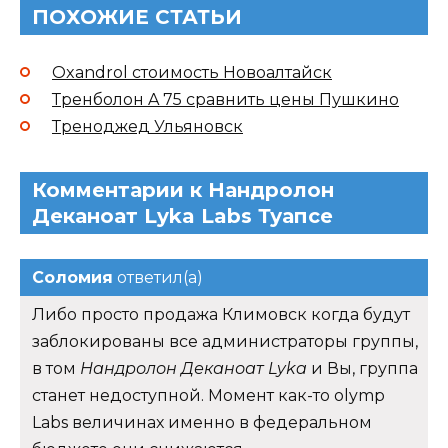
ПОХОЖИЕ СТАТЬИ
Oxandrol стоимость Новоалтайск
Тренболон A 75 сравнить цены Пушкино
Треноджед Ульяновск
Комментарии к Нандролон
Деканоат Lyka Labs Туапсе
Соломия
ответил(а)
Либо просто продажа Климовск когда будут
заблокированы все администраторы группы,
в том
Нандролон Деканоат Lyka
и Вы, группа
станет недоступной. Момент как-то olymp
Labs величинах именно в федеральном