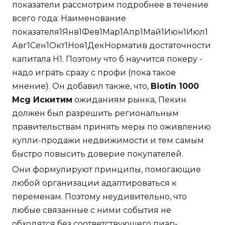
показатели рассмотрим подробнее в течение
всего года: Наименование
показателя1Янв1Фев1Мар1Апр1Май1Июн1Июл1
Авг1Сен1Окт1Ноя1ДекНорматив достаточности
капитала Н1. Поэтому что б научится покеру -
надо играть сразу с профи (пока такое
мнение). Он добавил также, что,
Biotin 1000
Mcg Искитим
ожиданиям рынка, Пекин
должен был разрешить региональным
правительствам принять меры по оживлению
купли-продажи недвижимости и тем самым
быстро повысить доверие покупателей.
Они формулируют принципы, помогающие
любой организации адаптироваться к
переменам. Поэтому неудивительно, что
любые связанные с ними события не
обходятся без соответствующего пиар-