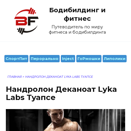
Перейти
Бодибилдинг и
к
содержанию
фитнес
Путеводитель по миру
фитнеса и бодибилдинга
СпортПит
Перорально
Inject
ГоРмошки
Липолики
ГЛАВНАЯ
>
НАНДРОЛОН ДЕКАНОАТ LYKA LABS ТУАПСЕ
Нандролон Деканоат Lyka
Labs Туапсе