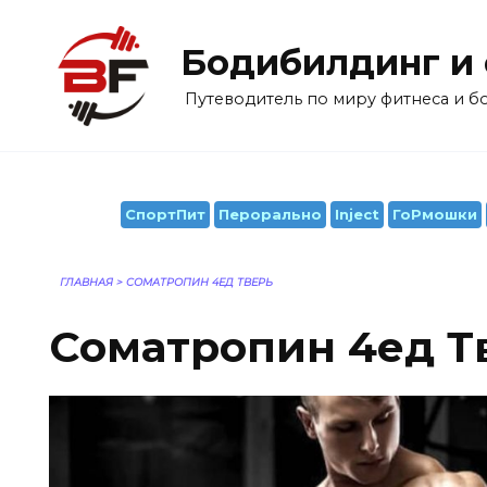
Перейти
к
Бодибилдинг и
содержанию
Путеводитель по миру фитнеса и 
СпортПит
Перорально
Inject
ГоРмошки
ГЛАВНАЯ
>
CОМАТРОПИН 4ЕД ТВЕРЬ
Cоматропин 4ед Т