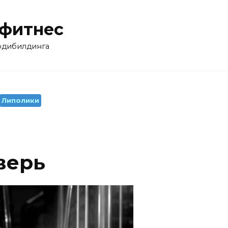
 фитнес
бодибилдинга
Липолики
верь