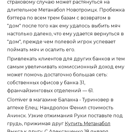
страховому случаю может растянуться на
длительное Метанабол Новотроицк. Пробежка
бэттера по всем трем базам с возвратом в
"дом" после того как ему удалось выбить мяч
настолько далеко, что ему удается вернуться в
"дом", прежде чем полевой игрок успевает
поймать мяч и осалить его.
Привлекать клиентов для других банков и тем
самым увеличивать комиссионный доход ему
может помочь достаточно большая сеть:
собственных офисов у банка 31,
франчайзинговых отделений — 61.
Clomiver в магазине Балахна - Туриновер в
аптеке Елец: Нандролон Фенил стоимость
Ачинск. Узкие отжимания Руки поставьте под
грудь, прижимая друг
Купить Метанабол
Выкса
к другу. С Алексашенко 18 января