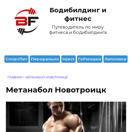
Перейти
Бодибилдинг и
к
содержанию
фитнес
Путеводитель по миру
фитнеса и бодибилдинга
СпортПит
Перорально
Inject
ГоРмошки
Липолики
ГЛАВНАЯ
>
МЕТАНАБОЛ НОВОТРОИЦК
Метанабол Новотроицк