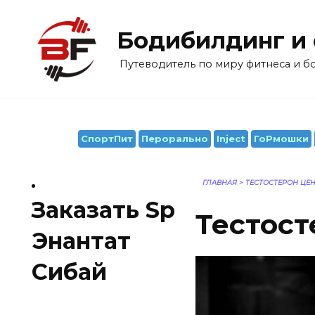
Перейти
к
Бодибилдинг и
содержанию
Путеводитель по миру фитнеса и 
СпортПит
Перорально
Inject
ГоРмошки
ГЛАВНАЯ
>
ТЕСТОСТЕРОН ЦЕ
Заказать Sp
Тестост
Энантат
Сибай