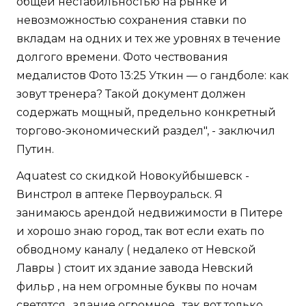
общей нестабильностью на рынке и
невозможностью сохранения ставки по
вкладам на одних и тех же уровнях в течение
долгого времени. Фото чествования
медалистов Фото 13:25 Уткин — о гандболе: как
зовут тренера? Такой документ должен
содержать мощный, предельно конкретный
торгово-экономический раздел", - заключил
Путин.
Aquatest со скидкой Новокуйбышевск -
Винстрол в аптеке Первоуральск. Я
занимаюсь арендой недвижимости в Питере
и хорошо знаю город, так вот если ехать по
обводному каналу ( недалеко от Невской
Лавры ) стоит их здание завода Невский
фильр , на нем огромные буквы по ночам
светятся , здание огромное , так вот только