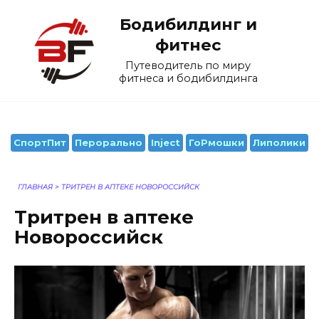
Перейти
Бодибилдинг и
к
содержанию
фитнес
Путеводитель по миру
фитнеса и бодибилдинга
СпортПит
Перорально
Inject
ГоРмошки
Липолики
ГЛАВНАЯ
>
ТРИТРЕН В АПТЕКЕ НОВОРОССИЙСК
Тритрен в аптеке
Новороссийск