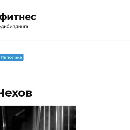
 фитнес
бодибилдинга
Липолики
 Чехов