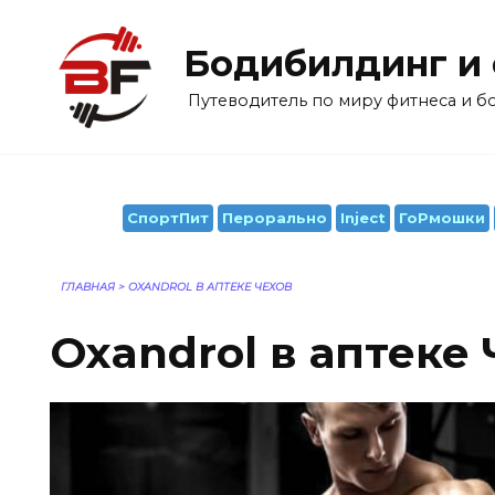
Перейти
к
Бодибилдинг и
содержанию
Путеводитель по миру фитнеса и 
СпортПит
Перорально
Inject
ГоРмошки
ГЛАВНАЯ
>
OXANDROL В АПТЕКЕ ЧЕХОВ
Oxandrol в аптеке