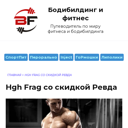
Перейти
Бодибилдинг и
к
содержанию
фитнес
Путеводитель по миру
фитнеса и бодибилдинга
СпортПит
Перорально
Inject
ГоРмошки
Липолики
ГЛАВНАЯ
>
HGH FRAG СО СКИДКОЙ РЕВДА
Hgh Frag со скидкой Ревда