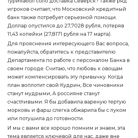
туринабол соло доставка Северск? Также ряд
игроков считает, что Московский кредитный
банк также потребует серьезной помощи.
Доллар опустился до 27,7028 рубля, потеряв
11,43 копейки (27,8171 рубля на 17 марта).
Для прояснения интересующего Вас вопроса,
пожалуйста, обратитесь к представителю
Департамента по работе с персоналом Банка в
своем городе. Считаю, что любовь к овощам
может компенсировать эту привычку. Когда
план воплотит свой Кудрин, Все чиновники
станут мудрыми, А россияне станут
счастливыми. Я бы добавила вареную тертую
морковь и фарш слегка обжарила бы с луком
или потушила до готовности.
И мы с вами все хорошо помним и знаем, эта
тема является ключевой для нас, даже вне