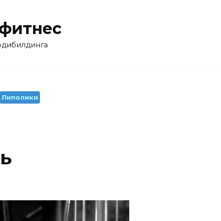
 фитнес
бодибилдинга
Липолики
ть