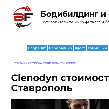
Перейти
к
Бодибилдинг и
содержанию
Путеводитель по миру фитнеса и 
СпортПит
Перорально
Inject
ГоРмошки
ГЛАВНАЯ
>
CLENODYN СТОИМОСТЬ СТАВРОПОЛЬ
Clenodyn стоимос
Ставрополь