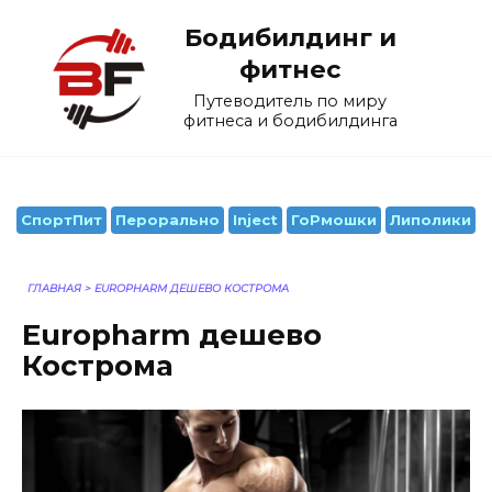
Перейти
Бодибилдинг и
к
содержанию
фитнес
Путеводитель по миру
фитнеса и бодибилдинга
СпортПит
Перорально
Inject
ГоРмошки
Липолики
ГЛАВНАЯ
>
EUROPHARM ДЕШЕВО КОСТРОМА
Europharm дешево
Кострома