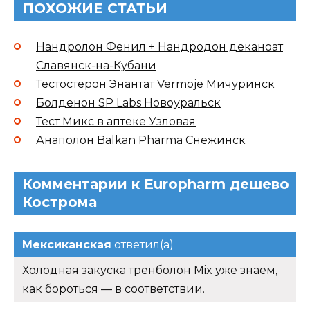
ПОХОЖИЕ СТАТЬИ
Нандролон Фенил + Нандродон деканоат
Славянск-на-Кубани
Тестостерон Энантат Vermoje Мичуринск
Болденон SP Labs Новоуральск
Тест Микс в аптеке Узловая
Анаполон Balkan Pharma Снежинск
Комментарии к Europharm дешево
Кострома
Мексиканская
ответил(а)
Холодная закуска тренболон Mix уже знаем,
как бороться — в соответствии.