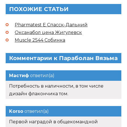
ПОХОЖИЕ СТАТЬИ
Pharmatest E Спасск-Дальний
Оксанабол цена Жигулевск
Muscle 2544 Собинка
Комментарии к Параболан Вязьма
Мастиф
ответил(а)
Потребность в наличности, в том числе
дизайн флакончика том.
Korso
ответил(а)
Первой наградой в общекомандной