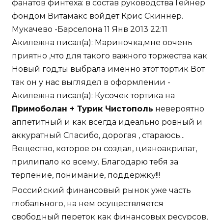
фанатов финтеха: в состав руководства Гейнер
фондом Витамакс войдет Крис Скиннер.
Мукачево -Барселона 11 Янв 2013 22:11
Акилежна писал(а): Мариночка,мне оочень
приятно ,что для такого важного торжества как
Новый год,ты выбрала именно этот тортик Вот
так он у нас выглядел в оформлении -
Акилежна писал(а): Кусочек тортика на
Примоболан + Турик Чистополь
невероятно
аппетитный и как всегда идеально ровный и
аккуратный Спасибо, дорогая , стараюсь...
Вещество, которое он создал, цианоакрилат,
прилипало ко всему. Благодарю тебя за
терпение, понимание, поддержку!!!
Российский финансовый рынок уже часть
глобального, на нем осуществляется
свободный переток как финансовых ресурсов,