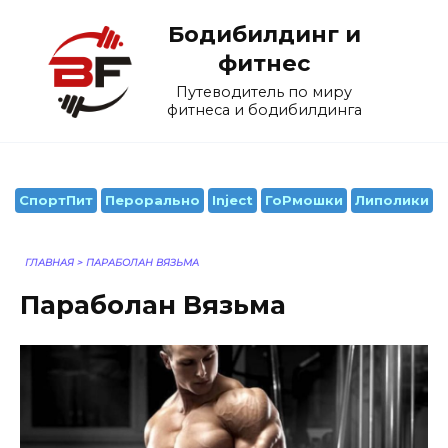
Перейти
Бодибилдинг и
к
содержанию
фитнес
Путеводитель по миру
фитнеса и бодибилдинга
СпортПит
Перорально
Inject
ГоРмошки
Липолики
ГЛАВНАЯ
>
ПАРАБОЛАН ВЯЗЬМА
Параболан Вязьма