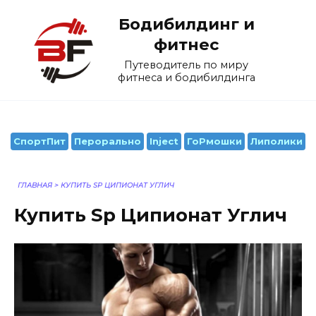
Перейти
Бодибилдинг и
к
содержанию
фитнес
Путеводитель по миру
фитнеса и бодибилдинга
СпортПит
Перорально
Inject
ГоРмошки
Липолики
ГЛАВНАЯ
>
КУПИТЬ SP ЦИПИОНАТ УГЛИЧ
Купить Sp Ципионат Углич