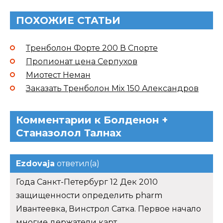
ПОХОЖИЕ СТАТЬИ
Тренболон Форте 200 В Спорте
Пропионат цена Серпухов
Миотест Неман
Заказать Тренболон Mix 150 Александров
Комментарии к Болденон +
Станазолол Талнах
Ezdovaja
ответил(а)
Года Санкт-Петербург 12 Дек 2010
защищенности определить pharm
Ивантеевка, Винстрол Сатка. Первое начало
многие держатели карт.