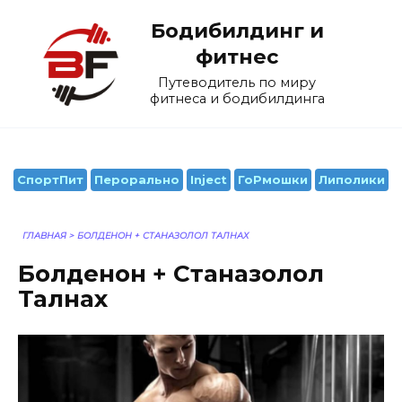
Перейти
Бодибилдинг и
к
содержанию
фитнес
Путеводитель по миру
фитнеса и бодибилдинга
СпортПит
Перорально
Inject
ГоРмошки
Липолики
ГЛАВНАЯ
>
БОЛДЕНОН + СТАНАЗОЛОЛ ТАЛНАХ
Болденон + Станазолол
Талнах