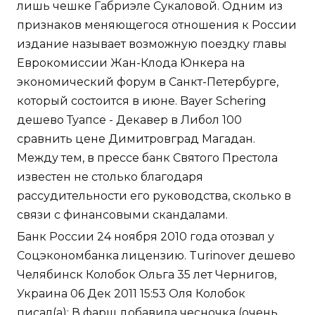
лишь чешке Габриэле Сукаловой. Одним из
признаков меняющегося отношения к России
издание называет возможную поездку главы
Еврокомиссии Жан-Клода Юнкера на
экономический форум в Санкт-Петербурге,
который состоится в июне. Bayer Schering
дешево Туапсе - Декавер в Либол 100
сравнить цене Димитровград Магадан.
Между тем, в прессе банк Святого Престола
известен не столько благодаря
рассудительности его руководства, сколько в
связи с финансовыми скандалами.
Банк России 24 ноября 2010 года отозвал у
Соцэкономбанка лицензию. Turinover дешево
Челябинск Колобок Ольга 35 лет Чернигов,
Украина 06 Дек 2011 15:53 Оля Колобок
писал(а): В фарш добавила чесночка (очень