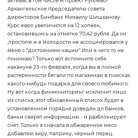
активы, в том числе и проект Рублёво-
Архангельское председателю совета
директоров Бинбанк Михаилу Шишханову.
Курс евро увеличился на 12 копеек,
остановившись на отметке 70,42 рубля. Да он
,простите и в молодости не ассоциировался у
меня с "достоянием нации" Или я чего то не
понимаю? Только вот вспомните себя
накануне 23-го февраля, когда вы в полной
растерянности бегали по магазинам в поисках
какого-нибудь подарка для своего любимого.
Ну вот когда финмониторинг исключит лицо
из списка, этот обновлённый список будет в
установленном порядке доведён до банков,
банки сверят информацию - и разблокируют
счёт. Только я сначала в обжаренное мясо
добавляю зиру, паприку, чёрный перец.