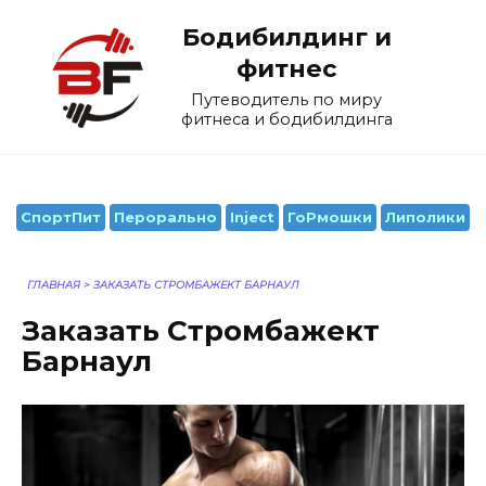
Перейти
Бодибилдинг и
к
содержанию
фитнес
Путеводитель по миру
фитнеса и бодибилдинга
СпортПит
Перорально
Inject
ГоРмошки
Липолики
ГЛАВНАЯ
>
ЗАКАЗАТЬ СТРОМБАЖЕКТ БАРНАУЛ
Заказать Стромбажект
Барнаул