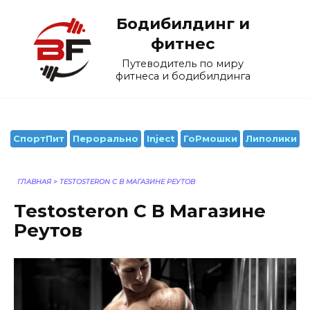
Перейти
Бодибилдинг и
к
содержанию
фитнес
Путеводитель по миру
фитнеса и бодибилдинга
СпортПит
Перорально
Inject
ГоРмошки
Липолики
ГЛАВНАЯ
>
TESTOSTERON C В МАГАЗИНЕ РЕУТОВ
Testosteron C В Магазине
Реутов