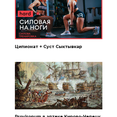
Ципионат + Суст Сыктывкар
Provironum в аптеке Кирово-Чепецк