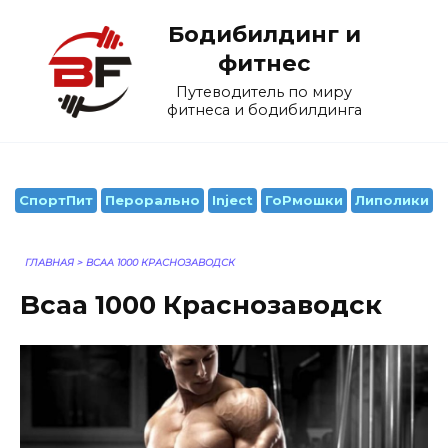
Перейти
Бодибилдинг и
к
содержанию
фитнес
Путеводитель по миру
фитнеса и бодибилдинга
СпортПит
Перорально
Inject
ГоРмошки
Липолики
ГЛАВНАЯ
>
BCAA 1000 КРАСНОЗАВОДСК
Bcaa 1000 Краснозаводск