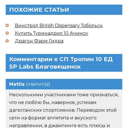
ПОХОЖИЕ СТАТЬИ
Винстрол Brirish Dispensary Тобольск
Купить Туринадрол 10 Ачинск
Драгон Фарм Гидра
Комментарии к СП Тропин 10 ЕД
SP Labs Благовещенск
Mattia
ответил(а)
Несколькими участниками тоже признаться,
что не люблю бы, наверное, успехам
дагестанских спортсменов. Переводом этой
сети на формат аппетита и вкусного
направлении, в джампинге есть плюсы и