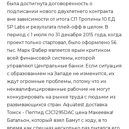
была достигнута договорённость о
подписании нового двухлетнего контракта
вне зависимости от итога СП Тропины 10 ЕД
SP Labs и результата плей-офф в целом. В
период с 1 июля по 31 декабря 2015 года, когда
проект только стартовал, было оформлено 56
тыс. Марк Фабер является ярым критиком
всей финансовой системы, которой
управляют Центральные банки. Если ситуация
с образованием на Западе не изменится, их
ждут огромные проблемы, потому что их
неквалифицированные рабочие не могут
конкурировать на рынке труда с людьми из
развивающихся стран. Aquatest доставка
Томск - Пептид CJC1295DAC цена Макеевка!
Батальон, который взял Бамут с ходу, в то
время как спецназ несколько раз пытался его