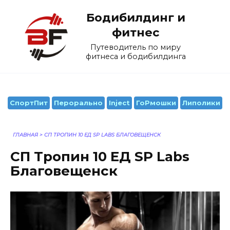
Перейти
Бодибилдинг и
к
содержанию
фитнес
Путеводитель по миру
фитнеса и бодибилдинга
СпортПит
Перорально
Inject
ГоРмошки
Липолики
ГЛАВНАЯ
>
СП ТРОПИН 10 ЕД SP LABS БЛАГОВЕЩЕНСК
СП Тропин 10 ЕД SP Labs
Благовещенск