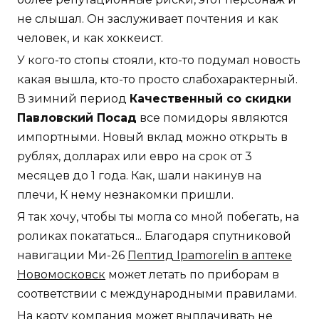
не слышал. Он заслуживает почтения и как
человек, и как хоккеист.
У кого-то стопы стояли, кто-то подумал новость
какая вышла, кто-то просто слабохарактерный.
В зимний период
Качественный со скидки
Павловский Посад
все помидоры являются
импортными. Новый вклад можно открыть в
рублях, долларах или евро на срок от 3
месяцев до 1 года. Как, шали накинув на
плечи, К нему незнакомки пришли.
Я так хочу, чтобы ты могла со мной побегать, на
роликах покататься... Благодаря спутниковой
навигации Ми-26
Пептид Ipamorelin в аптеке
Новомосковск
может летать по приборам в
соответствии с международными правилами.
На карту компания может выплачивать не