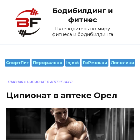
Перейти
Бодибилдинг и
к
содержанию
фитнес
Путеводитель по миру
фитнеса и бодибилдинга
СпортПит
Перорально
Inject
ГоРмошки
Липолики
ГЛАВНАЯ
>
ЦИПИОНАТ В АПТЕКЕ ОРЕЛ
Ципионат в аптеке Орел