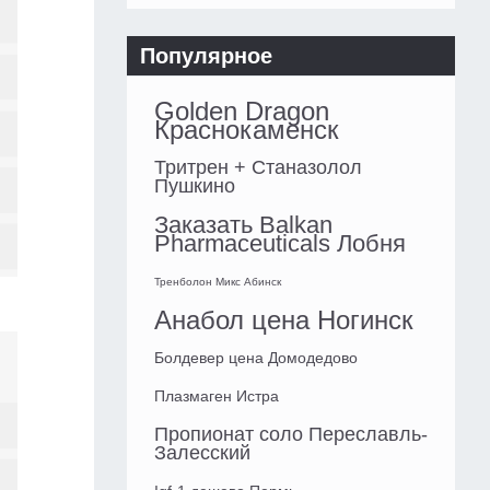
Популярное
Golden Dragon
Краснокаменск
Тритрен + Станазолол
Пушкино
Заказать Balkan
Pharmaceuticals Лобня
Тренболон Микс Абинск
Анабол цена Ногинск
Болдевер цена Домодедово
Плазмаген Истра
Пропионат соло Переславль-
Залесский