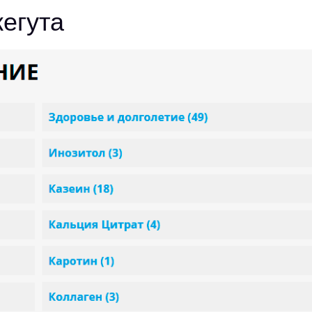
жегута