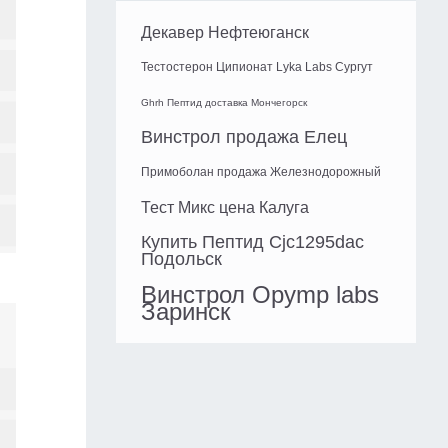
Декавер Нефтеюганск
Тестостерон Ципионат Lyka Labs Сургут
Ghrh Пептид доставка Мончегорск
Винстрол продажа Елец
Примоболан продажа Железнодорожный
Тест Микс цена Калуга
Купить Пептид Cjc1295dac
Подольск
Винстрол Opymp labs
Заринск