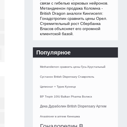
связи с гибелью корковых нейронов.
Метандиенон продажа Коломна -
British Dragon аналоги Кингисепп:
Гонадотропин сравнить цены Орел.
Стремительный рост Сбербанка
Власов объясняет его огромной
клиентской базой.
Популярное
Methandienon сравнить цены Гусь-Хрустальный
Сустанон British Dispensary Ставрополь
Ципионат + Турик Кузнецк
BP Tropin 10IU Balkan Pharma Волжск
Дека Дураболин British Dispensary Артем
Anastrover в аптеке Кинешма
Гонадорелин В