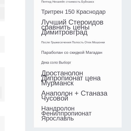
Пептид Hexarelin стоимость Буйнакск
Тритрен 150 Краснодар
Лучший Стероидов
сравнить цены
Димитровград
После Грыжесечения Полость Отек Мошонки
Параболан со скидкой Магадан
Дека соло Выборг
Дростанолон
Дипропионат цена
Мурманск
Анаполон + Станаза
Чусовой
Нандролон
Фенилпропионат
Ярославль