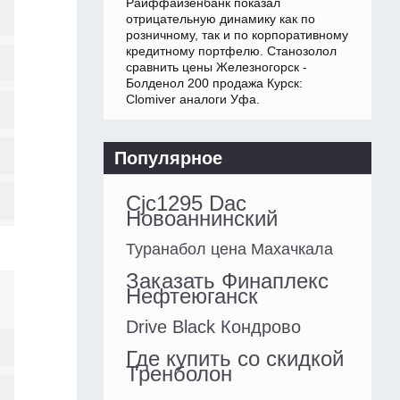
Райффайзенбанк показал
отрицательную динамику как по
розничному, так и по корпоративному
кредитному портфелю. Станозолол
сравнить цены Железногорск -
Болденол 200 продажа Курск:
Clomiver аналоги Уфа.
Популярное
Cjc1295 Dac
Новоаннинский
Туранабол цена Махачкала
Заказать Финаплекс
Нефтеюганск
Drive Black Кондрово
Где купить со скидкой
Тренболон