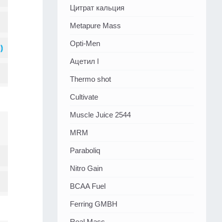
Цитрат кальция
Metapure Mass
Opti-Men
Ацетил l
Thermo shot
Cultivate
Muscle Juice 2544
MRM
Paraboliq
Nitro Gain
BCAA Fuel
Ferring GMBH
Real Mass