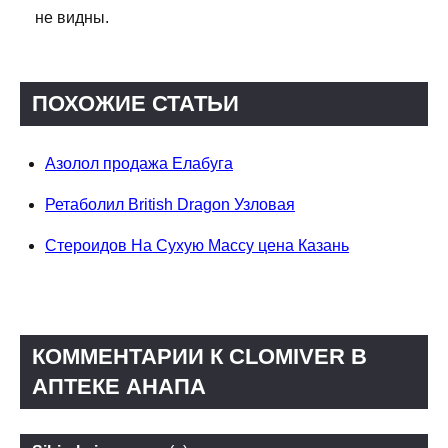
не видны.
ПОХОЖИЕ СТАТЬИ
Азолол продажа Елабуга
Ретаболил British Dragon Узловая
Стероидов На Сухую Массу цена Казань
КОММЕНТАРИИ К CLOMIVER В
АПТЕКЕ АНАПА