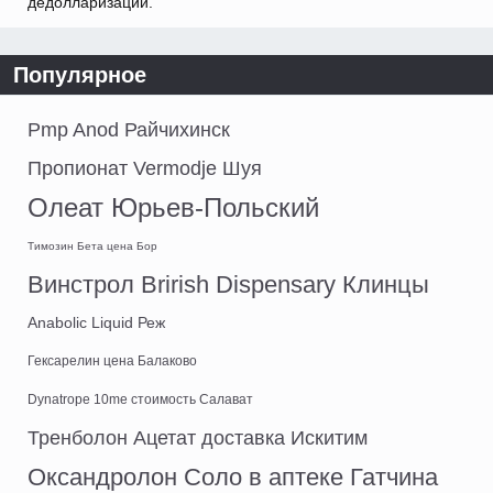
дедолларизации.
Популярное
Pmp Anod Райчихинск
Пропионат Vermodje Шуя
Олеат Юрьев-Польский
Tимозин Бета цена Бор
Винстрол Brirish Dispensary Клинцы
Anabolic Liquid Реж
Гексарелин цена Балаково
Dynatrope 10me стоимость Салават
Тренболон Ацетат доставка Искитим
Оксандролон Соло в аптеке Гатчина