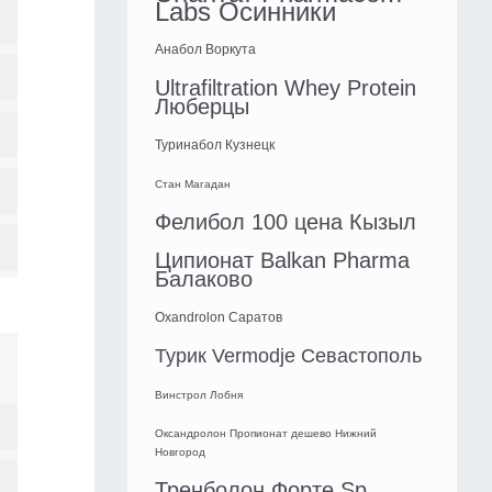
Labs Осинники
Анабол Воркута
Ultrafiltration Whey Protein
Люберцы
Туринабол Кузнецк
Стан Магадан
Фелибол 100 цена Кызыл
Ципионат Balkan Pharma
Балаково
Oxandrolon Саратов
Турик Vermodje Севастополь
Винстрол Лобня
Оксандролон Пропионат дешево Нижний
Новгород
Тренболон Форте Sp