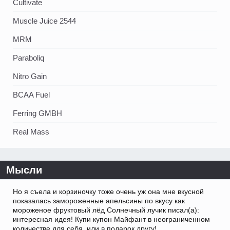
Cultivate
Muscle Juice 2544
MRM
Paraboliq
Nitro Gain
BCAA Fuel
Ferring GMBH
Real Mass
Мысли
Но я съела и корзиночку тоже очень уж она мне вкусной
показалась замороженные апельсины по вкусу как
мороженое фруктовый лёд Солнечный лучик писал(а):
интересная идея! Купи купон Майфант в неограниченном
количестве для себя, или в подарок другу!