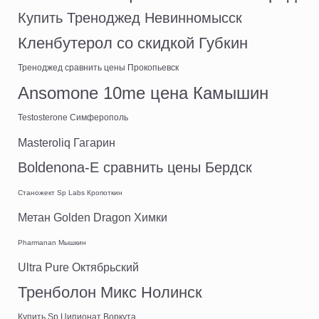
Купить Треноджед Невинномысск
Кленбутерол со скидкой Губкин
Треноджед сравнить цены Прокопьевск
Ansomone 10me цена Камышин
Testosterone Симферополь
Masteroliq Гагарин
Boldenona-E сравнить цены Бердск
Станожект Sp Labs Кропоткин
Метан Golden Dragon Химки
Pharmanan Мышкин
Ultra Pure Октябрьский
Тренболон Микс Нолинск
Купить Sp Ципионат Воркута