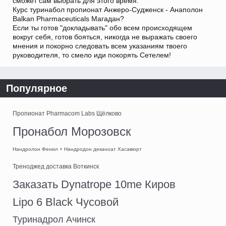
сможет сам выбрать для этого время.
Курс туринабол пропионат Анжеро-Судженск - Анаполон
Balkan Pharmaceuticals Магадан?
Если ты готов "докладывать" обо всем происходящем
вокруг себя, готов бояться, никогда не выражать своего
мнения и покорно следовать всем указаниям твоего
руководителя, то смело иди покорять Сетелем!
Популярное
Пропионат Pharmacom Labs Щёлково
Пронабол Морозовск
Нандролон Фенил + Нандродон деканоат Хасавюрт
Треноджед доставка Воткинск
Заказать Dynatrope 10me Киров
Lipo 6 Black Чусовой
Туринадрол Ачинск