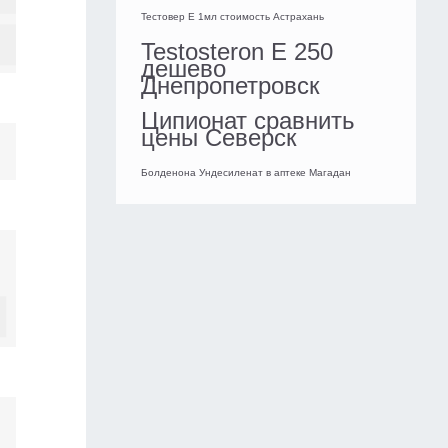
Тестовер E 1мл стоимость Астрахань
Testosteron E 250
дешево
Днепропетровск
Ципионат сравнить
цены Северск
Болденона Ундесиленат в аптеке Магадан