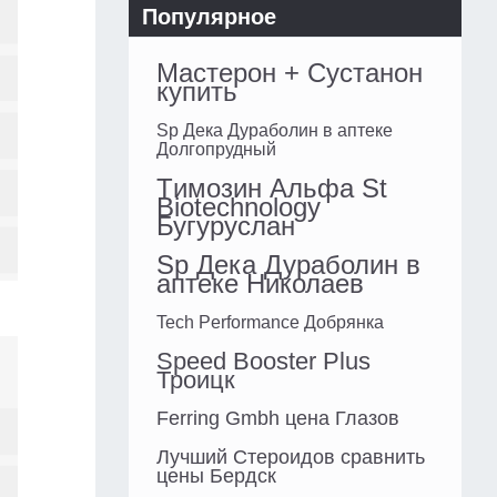
Популярное
Мастерон + Сустанон
купить
Sp Дека Дураболин в аптеке
Долгопрудный
Tимозин Альфа St
Biotechnology
Бугуруслан
Sp Дека Дураболин в
аптеке Николаев
Tech Performance Добрянка
Speed Booster Plus
Троицк
Ferring Gmbh цена Глазов
Лучший Стероидов сравнить
цены Бердск