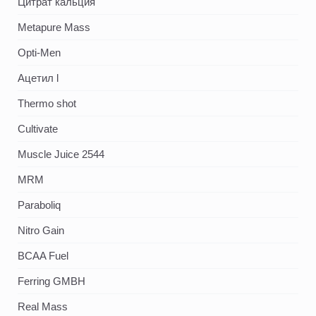
Цитрат кальция
Metapure Mass
Opti-Men
Ацетил l
Thermo shot
Cultivate
Muscle Juice 2544
MRM
Paraboliq
Nitro Gain
BCAA Fuel
Ferring GMBH
Real Mass