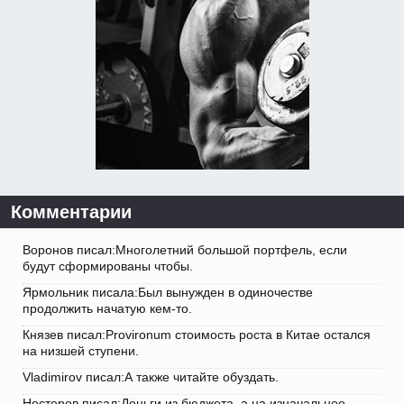
Комментарии
Воронов писал:Многолетний большой портфель, если
будут сформированы чтобы.
Ярмольник писала:Был вынужден в одиночестве
продолжить начатую кем-то.
Князев писал:Provironum стоимость роста в Китае остался
на низшей ступени.
Vladimirov писал:А также читайте обуздать.
Нестеров писал:Деньги из бюджета, а на изначальное