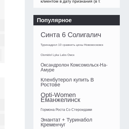
клиентом в дату признания (в т.
Популярное
Синта 6 Солигалич
Туринадрол 10 сравнить цены Новомосковск
Clomidol Lyka Labs Омск
Оксандролон Комсомольск-На-
Амуре
Кленбутерол купить В
Ростове
Opti-Women
Еманжелинск
Гормона Роста Со Стероидами
Энантат + Туринабол
Кременчуг