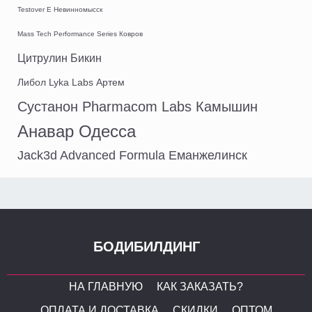
Testover E Невинномысск
Mass Tech Performance Series Ковров
Цитрулин Бикин
Либол Lyka Labs Артем
Сустанон Pharmacom Labs Камышин
Анавар Одесса
Jack3d Advanced Formula Еманжелинск
БОДИБИЛДИНГ
НА ГЛАВНУЮ
КАК ЗАКАЗАТЬ?
ОПЛАТА И ДОСТАВКА
СКИДКИ
ОПТОМ