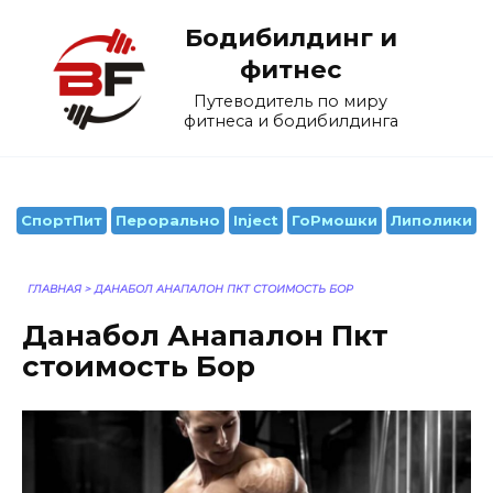
Перейти
Бодибилдинг и
к
содержанию
фитнес
Путеводитель по миру
фитнеса и бодибилдинга
СпортПит
Перорально
Inject
ГоРмошки
Липолики
ГЛАВНАЯ
>
ДАНАБОЛ АНАПАЛОН ПКТ СТОИМОСТЬ БОР
Данабол Анапалон Пкт
стоимость Бор