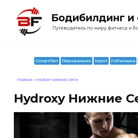
Перейти
к
Бодибилдинг и
содержанию
Путеводитель по миру фитнеса и 
СпортПит
Перорально
Inject
ГоРмошки
ГЛАВНАЯ
>
HYDROXY НИЖНИЕ СЕРГИ
Hydroxy Нижние С