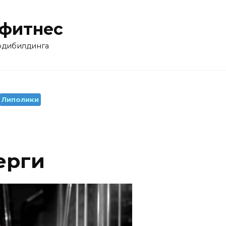
 фитнес
бодибилдинга
Липолики
ерги