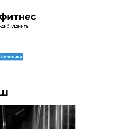
 фитнес
бодибилдинга
Липолики
аш