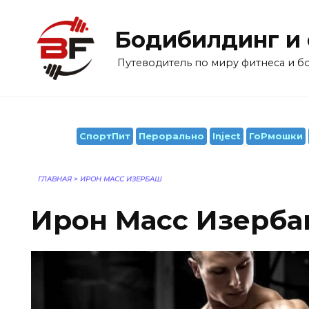
Перейти
к
Бодибилдинг и
содержанию
Путеводитель по миру фитнеса и 
СпортПит
Перорально
Inject
ГоРмошки
ГЛАВНАЯ
>
ИРОН МАСС ИЗЕРБАШ
Ирон Масс Изерб