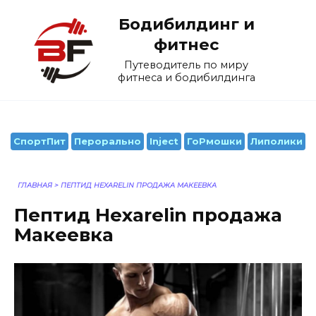
Перейти
Бодибилдинг и
к
содержанию
фитнес
Путеводитель по миру
фитнеса и бодибилдинга
СпортПит
Перорально
Inject
ГоРмошки
Липолики
ГЛАВНАЯ
>
ПЕПТИД HEXARELIN ПРОДАЖА МАКЕЕВКА
Пептид Hexarelin продажа
Макеевка