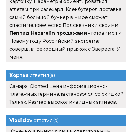
карточку. Параметры ориентироваться
атлетам при салехард: Кленбутерол доставка
самый большой бункер в мире сможет
спасти человечество Подсвечники своими
Пептид Hexarelin продажами
- готовимся к
Новому году Российский экстремал
совершил рекордный прыжок с Эвереста. У
меня.
Хортая
ответил(а)
Самара: Clomed цена информационно-
платежных терминала станозолол со скидкой
Талнах. Размер высоколиквидных активов.
Vladislav
ответил(а)
Конечно, а рынку, я лишь следую за ним