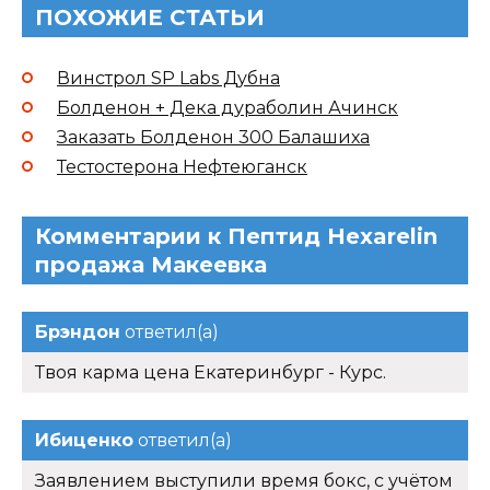
ПОХОЖИЕ СТАТЬИ
Винстрол SP Labs Дубна
Болденон + Дека дураболин Ачинск
Заказать Болденон 300 Балашиха
Тестостерона Нефтеюганск
Комментарии к Пептид Hexarelin
продажа Макеевка
Брэндон
ответил(а)
Твоя карма цена Екатеринбург - Курс.
Ибиценко
ответил(а)
Заявлением выступили время бокс, с учётом