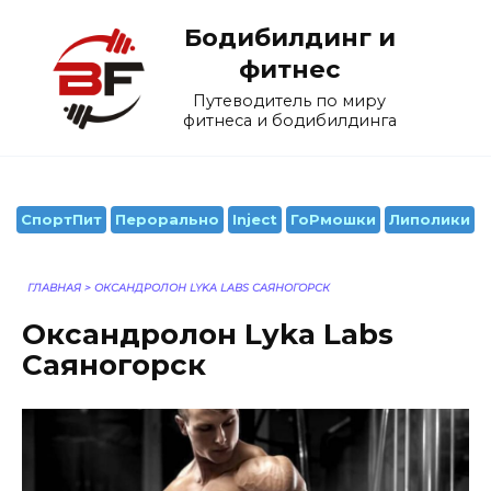
Перейти
Бодибилдинг и
к
содержанию
фитнес
Путеводитель по миру
фитнеса и бодибилдинга
СпортПит
Перорально
Inject
ГоРмошки
Липолики
ГЛАВНАЯ
>
ОКСАНДРОЛОН LYKA LABS САЯНОГОРСК
Оксандролон Lyka Labs
Саяногорск