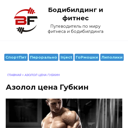
Перейти
Бодибилдинг и
к
содержанию
фитнес
Путеводитель по миру
фитнеса и бодибилдинга
СпортПит
Перорально
Inject
ГоРмошки
Липолики
ГЛАВНАЯ
>
АЗОЛОЛ ЦЕНА ГУБКИН
Азолол цена Губкин