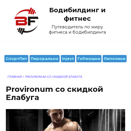
Перейти
Бодибилдинг и
к
содержанию
фитнес
Путеводитель по миру
фитнеса и бодибилдинга
СпортПит
Перорально
Inject
ГоРмошки
Липолики
ГЛАВНАЯ
>
PROVIRONUM СО СКИДКОЙ ЕЛАБУГА
Provironum со скидкой
Елабуга