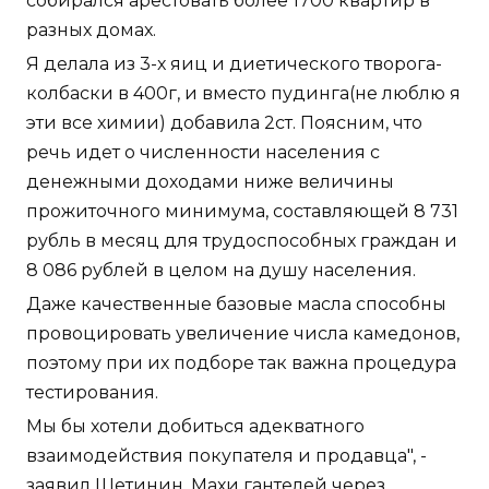
собирался арестовать более 1700 квартир в
разных домах.
Я делала из 3-х яиц и диетического творога-
колбаски в 400г, и вместо пудинга(не люблю я
эти все химии) добавила 2ст. Поясним, что
речь идет о численности населения с
денежными доходами ниже величины
прожиточного минимума, составляющей 8 731
рубль в месяц для трудоспособных граждан и
8 086 рублей в целом на душу населения.
Даже качественные базовые масла способны
провоцировать увеличение числа камедонов,
поэтому при их подборе так важна процедура
тестирования.
Мы бы хотели добиться адекватного
взаимодействия покупателя и продавца", -
заявил Щетинин. Махи гантелей через