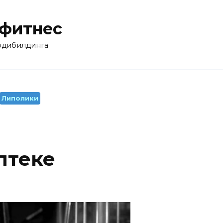
 фитнес
бодибилдинга
Липолики
птеке