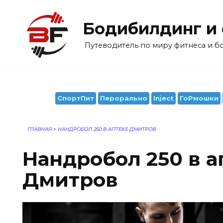
Перейти
к
Бодибилдинг и
содержанию
Путеводитель по миру фитнеса и 
СпортПит
Перорально
Inject
ГоРмошки
ГЛАВНАЯ
>
НАНДРОБОЛ 250 В АПТЕКЕ ДМИТРОВ
Нандробол 250 в а
Дмитров