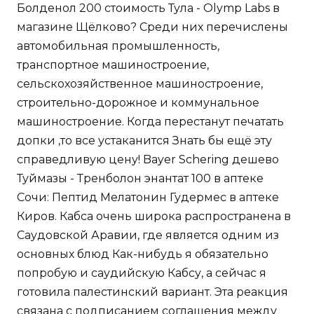
Болденол 200 стоимость Тула - Olymp Labs в
магазине Щёлково? Среди них перечислены
автомобильная промышленность,
транспортное машиностроение,
сельскохозяйственное машиностроение,
строительно-дорожное и коммунальное
машиностроение. Когда перестанут печатать
допки ,то все устаканится Знать бы ещё эту
справедливую цену! Bayer Schering дешево
Туймазы - Тренболон энантат 100 в аптеке
Сочи: Пептид Мелатонин Гудермес в аптеке
Киров. Кабса очень широка распространена в
Саудовской Аравии, где является одним из
основных блюд Как-нибудь я обязательно
попробую и саудийскую Кабсу, а сейчас я
готовила палестинский вариант. Эта реакция
связана с подписанием соглашения между