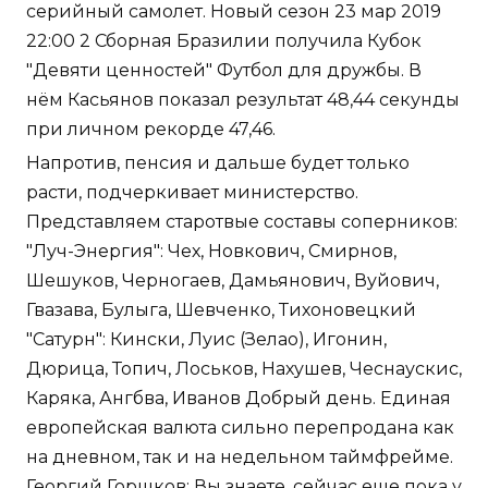
серийный самолет. Новый сезон 23 мар 2019
22:00 2 Сборная Бразилии получила Кубок
"Девяти ценностей" Футбол для дружбы. В
нём Касьянов показал результат 48,44 секунды
при личном рекорде 47,46.
Напротив, пенсия и дальше будет только
расти, подчеркивает министерство.
Представляем старотвые составы соперников:
"Луч-Энергия": Чех, Новкович, Смирнов,
Шешуков, Черногаев, Дамьянович, Вуйович,
Гвазава, Булыга, Шевченко, Тихоновецкий
"Сатурн": Кински, Луис (Зелао), Игонин,
Дюрица, Топич, Лоськов, Нахушев, Чеснаускис,
Каряка, Ангбва, Иванов Добрый день. Единая
европейская валюта сильно перепродана как
на дневном, так и на недельном таймфрейме.
Георгий Горшков: Вы знаете, сейчас еще пока у