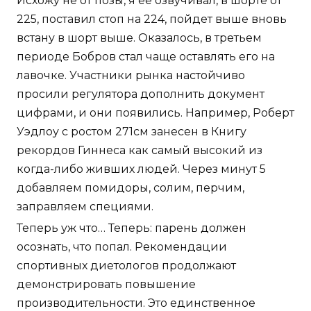
Исхожу не от позы, я ее озвучивал, в шорте от
225, поставил стоп на 224, пойдет выше вновь
встану в шорт выше. Оказалось, в третьем
периоде Бобров стал чаще оставлять его на
лавочке. Участники рынка настойчиво
просили регулятора дополнить документ
цифрами, и они появились. Например, Роберт
Уэдлоу с ростом 271см занесен в Книгу
рекордов Гиннеса как самый высокий из
когда-либо живших людей. Через минут 5
добавляем помидоры, солим, перчим,
заправляем специями.
Теперь уж что… Теперь: парень должен
осознать, что попал. Рекомендации
спортивных диетологов продолжают
демонстрировать повышение
производительности. Это единственное