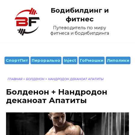
Перейти
Бодибилдинг и
к
содержанию
фитнес
Путеводитель по миру
фитнеса и бодибилдинга
СпортПит
Перорально
Inject
ГоРмошки
Липолики
ГЛАВНАЯ
>
БОЛДЕНОН + НАНДРОДОН ДЕКАНОАТ АПАТИТЫ
Болденон + Нандродон
деканоат Апатиты