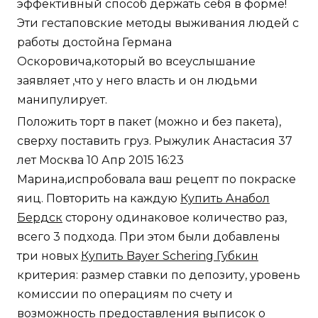
эффективный способ держать себя в форме!
Эти гестаповские методы выживания людей с
работы достойна Германа
Оскоровича,который во всеуслышание
заявляет ,что у него власть и он людьми
манипулирует.
Положить торт в пакет (можно и без пакета),
сверху поставить груз. Рыжулик Анастасия 37
лет Москва 10 Апр 2015 16:23
Марина,испробовала ваш рецепт по покраске
яиц. Повторить на каждую
Купить Анабол
Бердск
сторону одинаковое количество раз,
всего 3 подхода. При этом были добавлены
три новых
Купить Bayer Schering Губкин
критерия: размер ставки по депозиту, уровень
комиссии по операциям по счету и
возможность предоставления выписок о