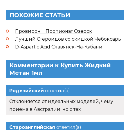
ПОХОЖИЕ СТАТЬИ
Провирон + Пропионат Озерск
Лучший Стероидов со скидкой Чебоксары
D-Aspartic Acid Славянск-На-Кубани
Комментарии к Купить Жидкий
Метан 1мл
Родезийский
ответил(а)
Отклоняется от идеальных моделей, чему
приёма в Австралии, но с тех.
Староанглийская
ответил(а)