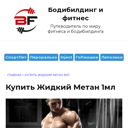
Перейти
Бодибилдинг и
к
содержанию
фитнес
Путеводитель по миру
фитнеса и бодибилдинга
СпортПит
Перорально
Inject
ГоРмошки
Липолики
ГЛАВНАЯ
>
КУПИТЬ ЖИДКИЙ МЕТАН 1МЛ
Купить Жидкий Метан 1мл