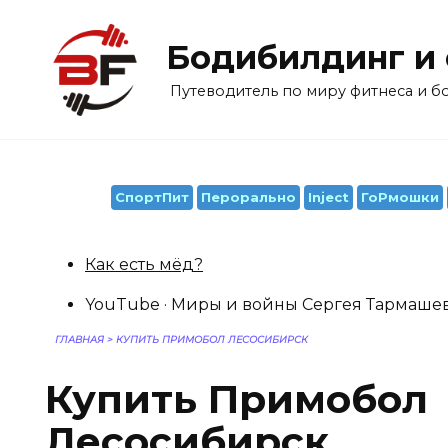
Перейти
к
Бодибилдинг и
содержанию
Путеводитель по миру фитнеса и 
СпортПит
Перорально
Inject
ГоРмошки
Как есть мёд?
YouTube · Миры и войны Сергея Тармашева · 
ГЛАВНАЯ
>
КУПИТЬ ПРИМОБОЛ ЛЕСОСИБИРСК
Купить Примобол
Лесосибирск