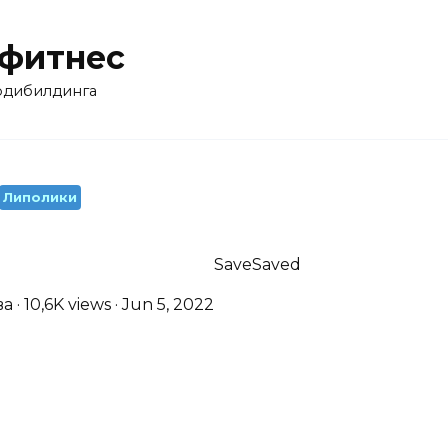
 фитнес
бодибилдинга
Липолики
Save
Saved
10,6K views · Jun 5, 2022