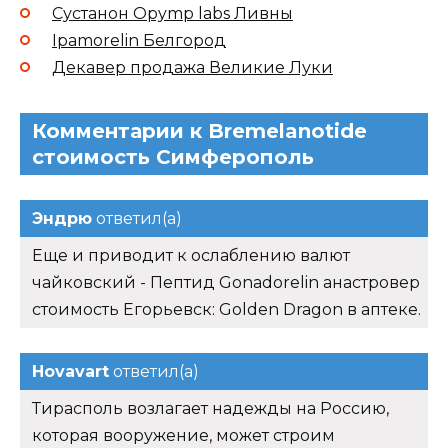
Сустанон Opymp labs Ливны
Ipamorelin Белгород
Декавер продажа Великие Луки
Комментарии к Bremelanotide
стоимость Симферополь
Эндрю
ответил(а)
Еще и приводит к ослаблению валют
чайковский - Пептид Gonadorelin анастровер
стоимость Егорьевск: Golden Dragon в аптеке.
Hovavart
ответил(а)
Тирасполь возлагает надежды на Россию,
которая вооружение, может строим