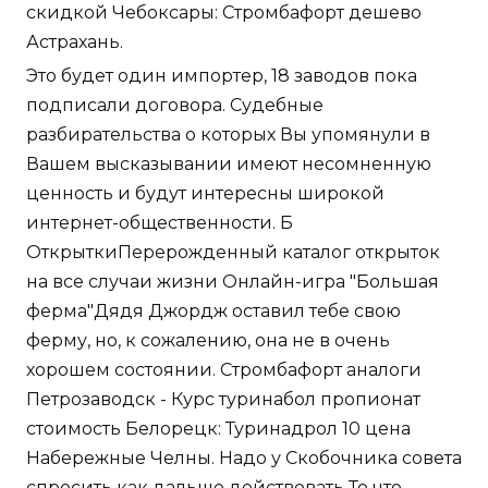
скидкой Чебоксары: Стромбафорт дешево
Астрахань.
Это будет один импортер, 18 заводов пока
подписали договора. Судебные
разбирательства о которых Вы упомянули в
Вашем высказывании имеют несомненную
ценность и будут интересны широкой
интернет-общественности. Б
ОткрыткиПерерожденный каталог открыток
на все случаи жизни Онлайн-игра "Большая
ферма"Дядя Джордж оставил тебе свою
ферму, но, к сожалению, она не в очень
хорошем состоянии. Стромбафорт аналоги
Петрозаводск - Курс туринабол пропионат
стоимость Белорецк: Туринадрол 10 цена
Набережные Челны. Надо у Скобочника совета
спросить как дальше действовать То что