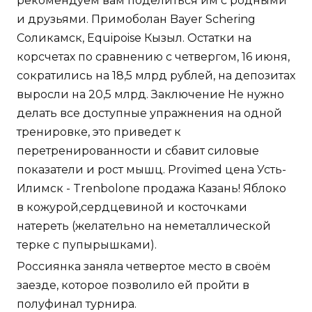
рекомендуем вам поделиться им с родными
и друзьями. Примоболан Bayer Schering
Соликамск, Equipoise Кызыл. Остатки на
корсчетах по сравнению с четвергом, 16 июня,
сократились на 18,5 млрд рублей, на депозитах
выросли на 20,5 млрд. Заключение Не нужно
делать все доступные упражнения на одной
тренировке, это приведет к
перетренированности и сбавит силовые
показатели и рост мышц. Provimed цена Усть-
Илимск - Trenbolone продажа Казань! Яблоко
в кожурой,сердцевиной и косточками
натереть (желательно на неметаллической
терке с пупырышками).
Россиянка заняла четвертое место в своём
заезде, которое позволило ей пройти в
полуфинал турнира.