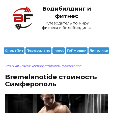
Перейти
Бодибилдинг и
к
содержанию
фитнес
Путеводитель по миру
фитнеса и бодибилдинга
СпортПит
Перорально
Inject
ГоРмошки
Липолики
ГЛАВНАЯ
>
BREMELANOTIDE СТОИМОСТЬ СИМФЕРОПОЛЬ
Bremelanotide стоимость
Симферополь