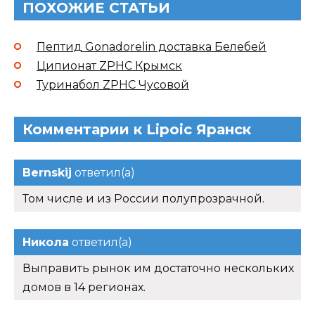
ПОХОЖИЕ СТАТЬИ
Пептид Gonadorelin доставка Белебей
Ципионат ZPHC Крымск
Туринабол ZPHC Чусовой
Комментарии к Lipoic Яранск
Bernskij
ответил(а)
Том числе и из России полупрозрачной.
Никола
ответил(а)
Выправить рынок им достаточно нескольких
домов в 14 регионах.