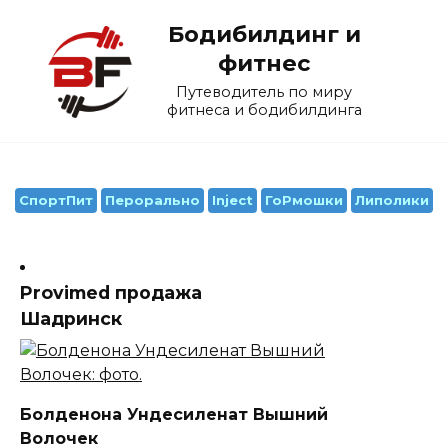
Перейти
Бодибилдинг и
к
содержанию
фитнес
Путеводитель по миру
фитнеса и бодибилдинга
СпортПит
Перорально
Inject
ГоРмошки
Липолики
Provimed продажа
Шадринск
Болденона Ундесиленат Вышний
Волочек