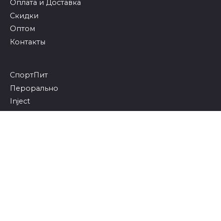
Оплата и Доставка
Скидки
Оптом
Контакты
СпортПит
Перорально
Inject
ГоРмошки
Липолики
© 2026 Бодибилдинг и фитнес
18+